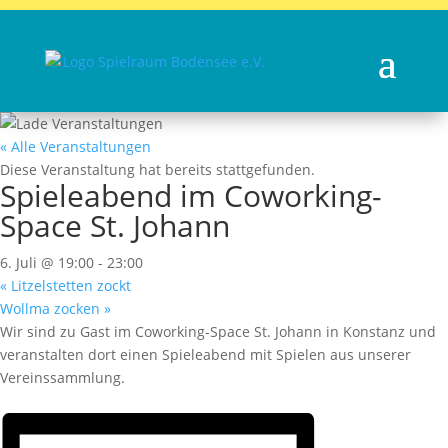
« Alle Veranstaltungen
Diese Veranstaltung hat bereits stattgefunden.
Spieleabend im Coworking-
Space St. Johann
6. Juli @ 19:00
-
23:00
«
Litzelstetten zockt
Wollma zocken
»
Wir sind zu Gast im Coworking-Space St. Johann in Konstanz und
veranstalten dort einen Spieleabend mit Spielen aus unserer
Vereinssammlung.