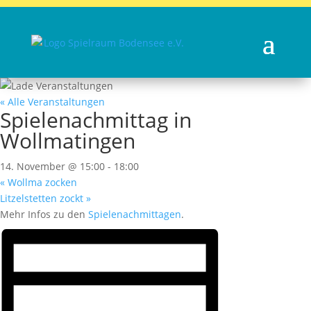
« Alle Veranstaltungen
Spielenachmittag in
Wollmatingen
14. November @ 15:00
-
18:00
«
Wollma zocken
Litzelstetten zockt
»
Mehr Infos zu den
Spielenachmittagen
.